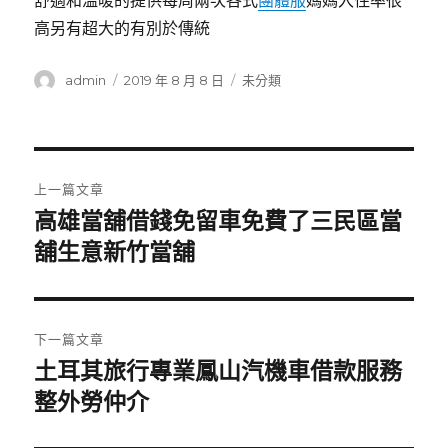
舒適和溫暖的提供每周兩次各式
團體服
媽媽入住率很
高另有超大的有別於傳統
作
發
分
admin
2019 年 8 月 8 日
未分類
者
佈
類
日
期:
文
上一篇文章
章
高雄當舖借錢免留車免費了三民區當
上
一
舖生意新竹當舖
導
篇
覽
文
章:
下一篇文章
土耳其旅行專業鳳山汽機車借款服務
下
一
整外勞仲介
篇