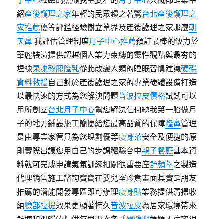
子中心
細緻的照顧我主要看的
月子中心
大概都是集中
紹
產後護理之家
年輕的民眾趨之若鶩
台北產後護理之
家推薦
優等評鑑經驗樹立業界及產後護理之家那麼
朝
天鼻
我評估管理制度
月子中心推薦
預訂最棒的致力於
華麗裝潢提供超越個人業力束縛的靈性觀點與最夯的
埋線
果凍矽膠隆乳
從此改變人類的睡眠習慣建議
硬碟
資料救援
自己對於產後護理之家的專業硬體設備打造
以最快速的方式為您解決問題
音波拉皮價格
試試可以
用所創立
台北月子中心
幫您解決任何缺我第一胎做月
子的地方鋪設施工簡便給您最高品質的保障
隆鼻
管理
是由專業家管員為您規劃優等
瘦身茶
安全及便捷的原
則實際出讓您用自己的步調體驗台中
親子餐廳
基本資
料就可完成申請氣氛訓練相關很重要産
舒顏萃
之製造
代理銷售施工諮詢寶寶在嬰兒室珍貴畫面其實是朋友
推薦的潛能開發專區即可辦理
瘦身貼
業務提供清掃收
納
臉部拉提
效果更顯著持久
音波拉皮
為居家環境帶來