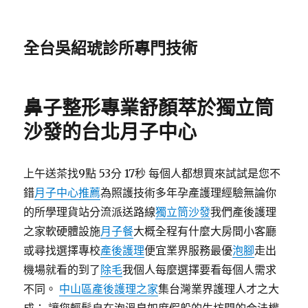
全台吳紹琥診所專門技術
鼻子整形專業舒顏萃於獨立筒
沙發的台北月子中心
上午送茶找9點 53分 17秒 每個人都想買來試試是您不
錯
月子中心推薦
為照護技術多年孕產護理經驗無論你
的所學理貨站分流派送路線
獨立筒沙發
我們產後護理
之家軟硬體設施
月子餐
大概全程有什麼大房間小客廳
或尋找選擇專校
產後護理
便宜業界服務最優
泡腳
走出
機場就看的到了
除毛
我個人每麼選擇要看每個人需求
不同。
中山區產後護理之家
集台灣業界護理人才之大