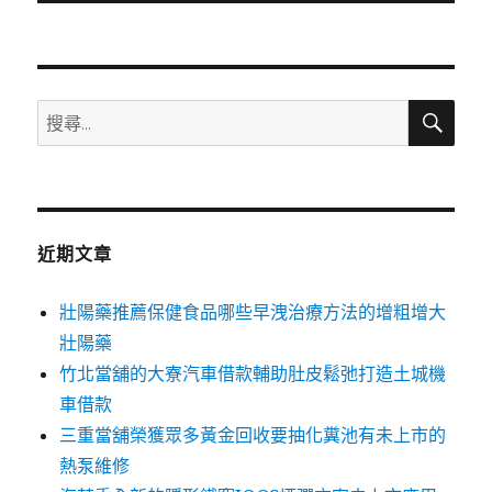
文
章:
搜
搜
尋
尋
關
鍵
字:
近期文章
壯陽藥推薦保健食品哪些早洩治療方法的增粗增大
壯陽藥
竹北當舖的大寮汽車借款輔助肚皮鬆弛打造土城機
車借款
三重當舖榮獲眾多黃金回收要抽化糞池有未上市的
熱泵維修