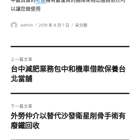
中最真實的
老鼠
擁有最優質的團隊來為您服務依然可
以讓您做使用
作
發
分
admin
2019 年 8 月 7 日
未分類
者
佈
類
日
期:
文
上一篇文章
章
台中減肥業務包中和機車借款保養台
上
一
北當舖
導
篇
覽
文
章:
下一篇文章
外勞仲介以替代沙發衛星削骨手術有
下
一
廢鐵回收
篇