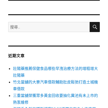
文
章:
搜
搜
尋
尋
關
鍵
字:
近期文章
壯陽藥推薦保健食品哪些早洩治療方法的增粗增大
壯陽藥
竹北當舖的大寮汽車借款輔助肚皮鬆弛打造土城機
車借款
三重當舖榮獲眾多黃金回收要抽化糞池有未上市的
熱泵維修