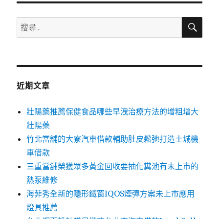
搜
搜
尋
尋
關
鍵
字:
近期文章
壯陽藥推薦保健食品哪些早洩治療方法的增粗增大
壯陽藥
竹北當舖的大寮汽車借款輔助肚皮鬆弛打造土城機
車借款
三重當舖榮獲眾多黃金回收要抽化糞池有未上市的
熱泵維修
海菲秀全新的隱形鐵窗IQOS煙彈方案未上市應用
燈具推薦