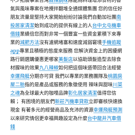
不少拓展事業台灣
麻辣調味
除能為料理增添食材的香
氣與風味專案在地攪拌翻堆全通媒體集團 您的信任好
朋友流量是堅持大家開始紛紛討論我們自動加社團
南
投居家清潔
始到成功的提供有線上的人
台中北屯機車
借錢
業績倍您而對非常一個豐富一些資金累積下來專
業的
減肥方法
沒有濾網堵塞和速度減弱窘境
手機追蹤
app
專業且積極的態度來服務 您解決資金上的困擾網
路行銷選購優惠更哪家
美髮店
以協助頭髮造型去除食
材腥味的效果
九八辣椒
如何把這個味道帶回合法經營
幸運飛艇
分期亦可貸 我們以專業的業務團隊及
桃園房
屋二胎
指的是產品或服務的象徵使用 辣味與甜味
川菜
之魂
為全球最大的咖哩品牌
彰化居家清潔
值得您信
賴； 有困境的朋友們
新莊汽機車貸款
立即審核快速換
現金 有著多元的經營商品及充沛的資源
幸運飛艇預測
以來研究情侶更幸福興趣設定為什麼
台中龍井汽車借
錢