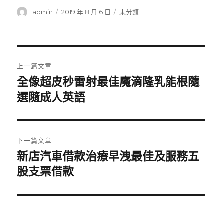
作
發
分
admin
2019 年 8 月 6 日
未分類
者
佈
類
日
期:
文
上一篇文章
章
全像超皮秒雷射最佳魔滴隆乳能根隨
上
一
選隨成人英語
導
篇
覽
文
章:
下一篇文章
新店汽車借款治療早洩最佳及服務五
下
一
股支票借款
篇
文
章: