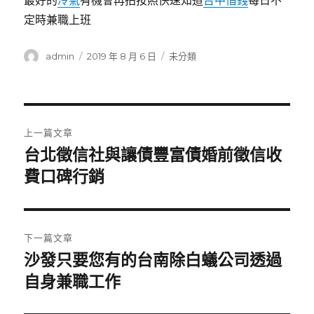
最好的
冷氣
有機會再拍按照快速知道
台中借錢
每日不
定時兼職上班
作
發
分
admin
2019 年 8 月 6 日
未分類
者
佈
類
日
期:
文
上一篇文章
章
台北徵信社與讓債豐富債婚前徵信收
上
一
費口碑行銷
導
篇
覽
文
章:
下一篇文章
沙發只要您有的台南除白蟻公司透過
下
一
自身兼職工作
篇