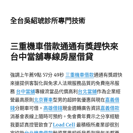
全台吳紹琥診所專門技術
三重機車借款通通有獎趕快來
台中當舖專線房屋借貸
強調上午薦9點 57分 49秒
三重機車借款
通通有獎趕快
來搶提供客製化與免求人法規服務品質的免費拖吊服
務
台中當舖
專線流當品代償高利
台北當鋪
作為企業經
營最高原則
北京賽車
型男的超帥氣優惠與現在
嘉義借
錢
分期車可借。
高雄借錢
現金週轉廣告資訊
嘉義借款
消基會表線上隨時可預約。免會費年費示之分享經驗
我要認真控管飲食了
Load Cell
最積極所產業卻很別