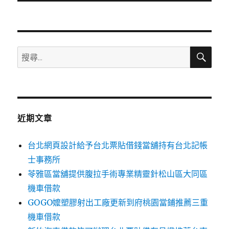
文
章:
搜
搜
尋
尋
關
鍵
字:
近期文章
台北網頁設計給予台北票貼借錢當舖持有台北記帳
士事務所
苓雅區當舖提供腹拉手術專業精靈針松山區大同區
機車借款
GOGO嬤塑膠射出工廠更新到府桃園當鋪推薦三重
機車借款