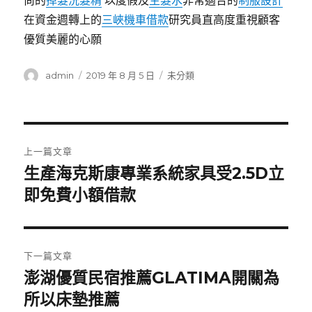
尚的
掉髮洗髮精
以度假及
生髮水
非常適合的
制服設計
在資金週轉上的
三峽機車借款
研究員直高度重視顧客
優質美麗的心願
作
發
分
admin
2019 年 8 月 5 日
未分類
者
佈
類
日
期:
文
上一篇文章
章
生產海克斯康專業系統家具受2.5D立
上
一
即免費小額借款
導
篇
覽
文
章:
下一篇文章
澎湖優質民宿推薦GLATIMA開關為
下
一
所以床墊推薦