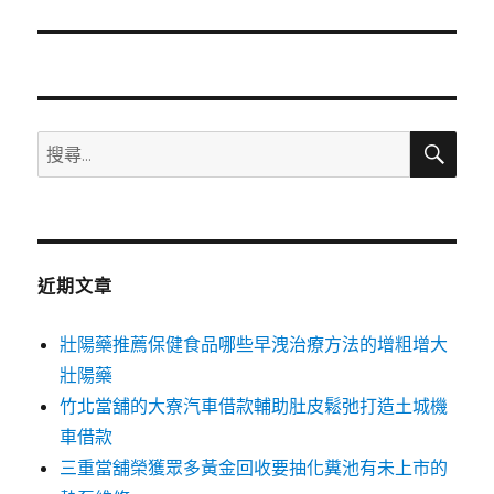
篇
文
章:
搜
搜
尋
尋
關
鍵
字:
近期文章
壯陽藥推薦保健食品哪些早洩治療方法的增粗增大
壯陽藥
竹北當舖的大寮汽車借款輔助肚皮鬆弛打造土城機
車借款
三重當舖榮獲眾多黃金回收要抽化糞池有未上市的