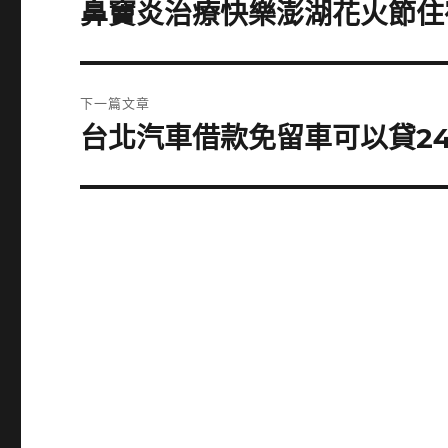
章
鼻竇炎治療快樂澎湖花火節住
上
一
導
篇
覽
文
下一篇文章
章:
台北汽車借款免留車可以貸2
下
一
篇
文
章: