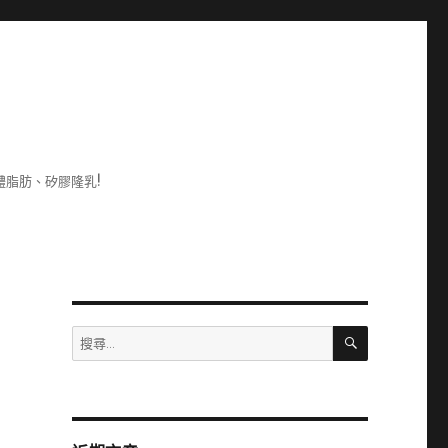
脂肪、矽膠隆乳!
搜
搜
尋
尋
關
鍵
字: