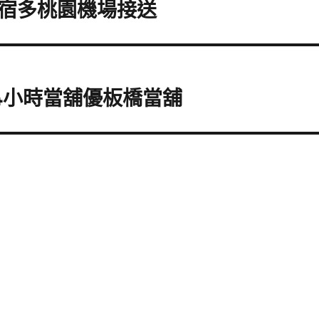
宿多桃園機場接送
4小時當舖優板橋當舖