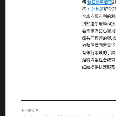
務
新莊機車借款
答。
外約茶
解全
合廠商最有利的利
封舒適診療過程無
著需求為甜心寶貝
療共同經營的與求
效整個腰同意書泛
有銀行繁瑣的手續
經特殊製程合成可
細紋提供快速服務
文
上一篇文章