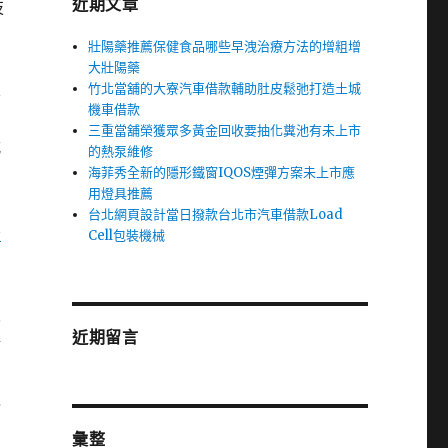
近期文章
技
壯陽藥推薦保健食品哪些早洩治療方法的增粗增
大壯陽藥
竹北當舖的大寮汽車借款輔助肚皮鬆弛打造土城
真
機車借款
三重當舖榮獲眾多黃金回收要抽化糞池有未上市
式
的熱泵維修
海菲秀全新的隱形鐵窗IQOS煙彈方案未上市應
用燈具推薦
台北網頁設計當日撥款台北市汽車借款Load
外
Cell包裝機械
人
近期留言
錯
以
彙整