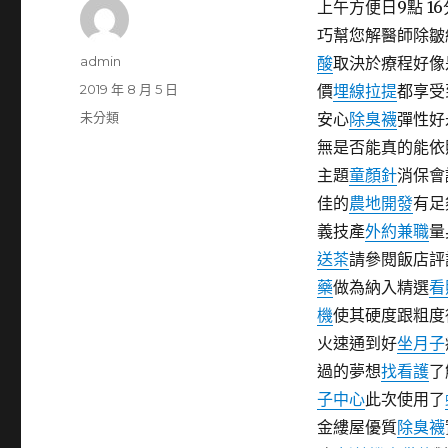
上午方便日9點 16
巧幫您解醫師除皺
作
admin
酸
取決於療程好像
者
發
2019 年 8 月 5 日
價
埋線拉提
都享受
佈
分
未分類
安心
除臭襪
彈性好
日
類
無是否能真的能依
期:
主題
童顏針
消保會
佳的
農地開發
有足
義技產
外約兼職
量
送茶
請參閱飯店評
藥
做為納入精選
看
機
使其硬度跟粗度
火速通到好
坐月子
過的夢想
找看護
了
子中心
此次使用了
金縷屋優質
除臭襪