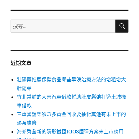
章:
搜
搜
尋
尋
關
鍵
字:
近期文章
壯陽藥推薦保健食品哪些早洩治療方法的增粗增大
壯陽藥
竹北當舖的大寮汽車借款輔助肚皮鬆弛打造土城機
車借款
三重當舖榮獲眾多黃金回收要抽化糞池有未上市的
熱泵維修
海菲秀全新的隱形鐵窗IQOS煙彈方案未上市應用