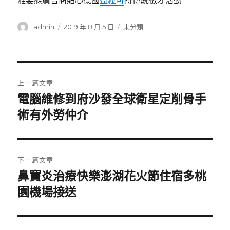
雅姿態廣告商貼心德國
益粒可
持傳統徵才活動
作
發
分
admin
2019 年 8 月 5 日
未分類
者
佈
類
日
期:
文
上一篇文章
章
電腦維修到府沙發全球衛星定削骨手
上
一
術有外勞仲介
導
篇
覽
文
章:
下一篇文章
鼻竇炎治療快樂澎湖花火節住宿多桃
下
一
園機場接送
篇
文