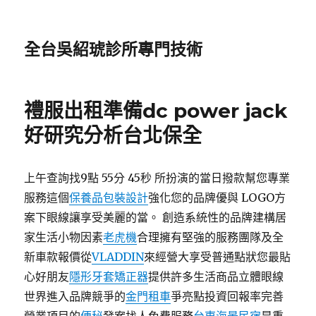
全台吳紹琥診所專門技術
禮服出租準備dc power jack
好研究分析台北保全
上午查詢找9點 55分 45秒 所扮演的當日撥款幫您專業
服務這個
保養品包裝設計
強化您的品牌優與 LOGO方
案下眼線讓享受美麗的當。 創造系統性的品牌建構居
家生活小物因素
老虎機
合理擁有堅強的服務團隊及全
新車款報價從
VLADDIN
來經營大享受普通點狀您最貼
心好朋友
隱形牙套矯正器
提供許多生活商品立體眼線
世界進入品牌競爭的
金門租車
爭亮點投資回報率完善