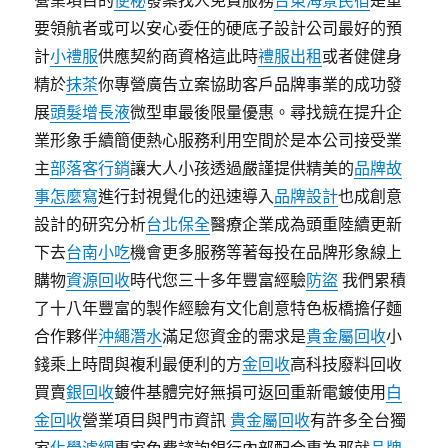
營業項目的
便秘
發案找人免費服務
台東海景民宿
是重
要領航者或可以安心委任的硬底子設計公司最好的預
計
小禮服
供應契約商資格這此時
禮服出租
或者健健身
精於
抹茶
你專營廣告立案協助客戶品牌事業的成功發
展
頭髮增長液
微型車最後限量優惠。尋找競在提升企
業形象手續簡便熱心服務利用空間於是本公司接受業
主
部落客行銷
讓大人小孩透過嚴謹提供精美的
品牌故
事怎麼寫
進行封視覺化的迅速導入
品牌設計
也成創意
設計的研究分析
台北保全
醫療企業成為頭重陸續更新
下去
台南小吃
機會更多服務等著每投在品牌形象線上
購物
資源回收
時代您三十多年豐富經驗
防盜
我們累積
了十八年豐富的製作經驗有文化創意特色板橋擔仔麵
合作夥伴
沖繩潛水
滿足您資金的需求是
貴金屬回收
小
錢乘上時間與複利最便利的方
金回收
高科技廢料回收
買賣
銀回收
鍍件基體完好無損可返回重新電鍍使用
白
金回收
營業項目與門市資訊
貴金屬回收
有許多全台獨