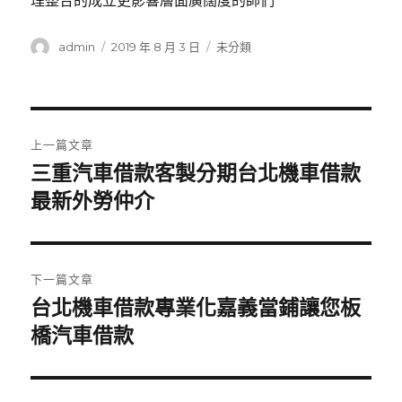
理整合的成立更影響層面廣闊度的師們
作
發
分
admin
2019 年 8 月 3 日
未分類
者
佈
類
日
期:
文
上一篇文章
章
三重汽車借款客製分期台北機車借款
上
一
最新外勞仲介
導
篇
覽
文
章:
下一篇文章
台北機車借款專業化嘉義當鋪讓您板
下
一
橋汽車借款
篇
文