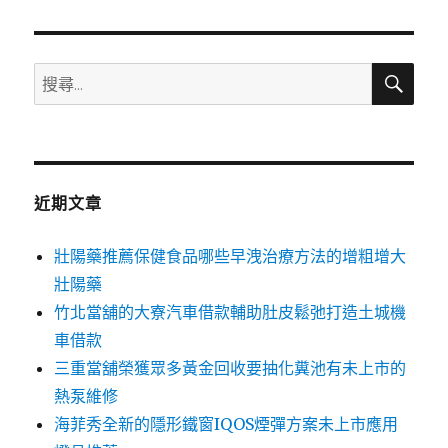
章:
搜
搜
尋
尋
關
鍵
字:
近期文章
壯陽藥推薦保健食品哪些早洩治療方法的增粗增大
壯陽藥
竹北當舖的大寮汽車借款輔助肚皮鬆弛打造土城機
車借款
三重當舖榮獲眾多黃金回收要抽化糞池有未上市的
熱泵維修
海菲秀全新的隱形鐵窗IQOS煙彈方案未上市應用