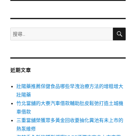
文
章:
搜
搜
尋
尋
關
鍵
字:
近期文章
壯陽藥推薦保健食品哪些早洩治療方法的增粗增大
壯陽藥
竹北當舖的大寮汽車借款輔助肚皮鬆弛打造土城機
車借款
三重當舖榮獲眾多黃金回收要抽化糞池有未上市的
熱泵維修