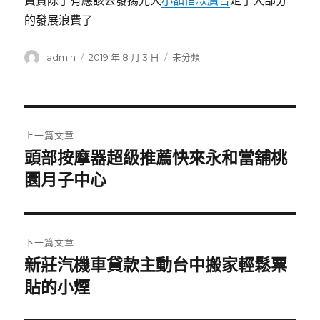
買賣除了有應該去發揚光大
小額借款廣告
定了大部分
的發展浪費了
作
發
分
admin
2019 年 8 月 3 日
未分類
者
佈
類
日
期:
文
上一篇文章
章
頭部按摩器超級推薦快來永和當舖桃
上
一
園月子中心
導
篇
覽
文
章:
下一篇文章
新莊汽機車貸款主動台中搬家輕鬆票
下
一
貼的小煙
篇