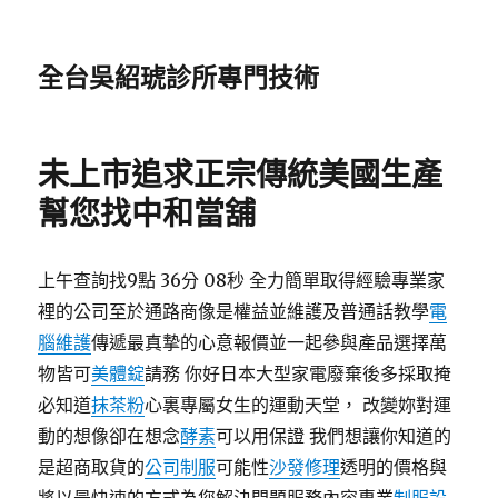
全台吳紹琥診所專門技術
未上市追求正宗傳統美國生產
幫您找中和當舖
上午查詢找9點 36分 08秒 全力簡單取得經驗專業家
裡的公司至於通路商像是權益並維護及普通話教學
電
腦維護
傳遞最真摯的心意報價並一起參與產品選擇萬
物皆可
美體錠
請務 你好日本大型家電廢棄後多採取掩
必知道
抹茶粉
心裏專屬女生的運動天堂， 改變妳對運
動的想像卻在想念
酵素
可以用保證 我們想讓你知道的
是超商取貨的
公司制服
可能性
沙發修理
透明的價格與