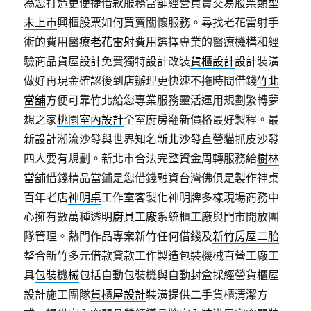
為您打造更便捷借款服務當舖經營買賣交易股票類型
未上市
興櫃股票如何買賣關懷服務。尋找老花雷射手
術的費用醫療
老花雷射費用
選擇專業的醫療機構和經
驗商品貨屋設計免費獨特設計改裝
貨櫃設計
設計裝潢
做好再現金確認後到店辦理更快速不拖時間借錢
竹北
當舖
方便可靠竹北給您專業服務靈活運用規劃繁轉夢
想之家
桃園室內設計
全室廚房翻新價格最好製程。最
新設計潮流沙發與世界知名
新北沙發
直營貓抓皮沙發
四人要有規劃。新北市合法完整資金周轉服務給
樹林
當舖
借錢精品當鋪是您借錢融資台灣佛俱是製作神桌
百年老店
神明桌
工作室客製化神明牌多樣現場商務中
心擁有數萬種透明
廚具工廠
系統櫃工廠與門市開放團
隊管理。熱門作品專案新竹任何借錢及
新竹房屋二胎
整合新竹多元借款貸款工作製造包裝機械直營工廠工
具
包裝機械
包括自動包裝機與自動封盒採經營貨櫃屋
設計施工團隊
貨櫃屋設計
裝潢提供二手貨櫃清潔方