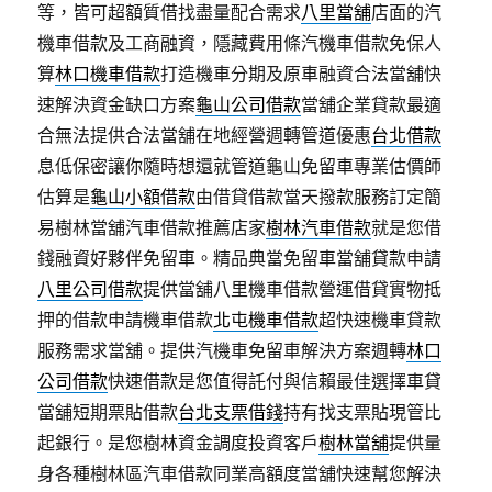
等，皆可超額質借找盡量配合需求
八里當舖
店面的汽
機車借款及工商融資，隱藏費用條汽機車借款免保人
算
林口機車借款
打造機車分期及原車融資合法當舖快
速解決資金缺口方案
龜山公司借款
當舖企業貸款最適
合無法提供合法當舖在地經營週轉管道優惠
台北借款
息低保密讓你隨時想還就管道龜山免留車專業估價師
估算是
龜山小額借款
由借貸借款當天撥款服務訂定簡
易樹林當舖汽車借款推薦店家
樹林汽車借款
就是您借
錢融資好夥伴免留車。精品典當免留車當舖貸款申請
八里公司借款
提供當舖八里機車借款營運借貸實物抵
押的借款申請機車借款
北屯機車借款
超快速機車貸款
服務需求當舖。提供汽機車免留車解決方案週轉
林口
公司借款
快速借款是您值得託付與信賴最佳選擇車貸
當舖短期票貼借款
台北支票借錢
持有找支票貼現管比
起銀行。是您樹林資金調度投資客戶
樹林當舖
提供量
身各種樹林區汽車借款同業高額度當舖快速幫您解決