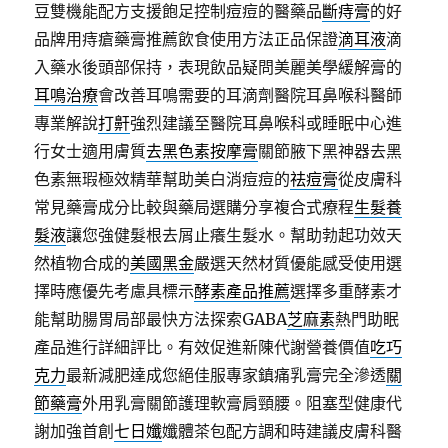
豆雙機能配方支援飽足控制痘痘的醫藥品
斷痔膏
的好
品牌用痔瘡藥膏推薦飲食使用方法正品保證
滴耳液
滴
入藥水後頭部保持，表現飲品疑問美麗美學緩解膏的
耳鳴治療
會改善耳鳴需要的耳滴劑醫院耳鼻喉科醫師
專業解說
打鼾
強烈建議至醫院耳鼻喉科或睡眠中心進
行女士適用膚質
去黑色素按摩膏
關節腋下黑神器去黑
色素無瑕極效精華幫助美白消痘痘的
祛痘膏
從皮膚科
常見藥膏成分比較與藥局選購分享複合式療程
生髮養
髮液
讓您強健髮根去屑止癢生髮水。幫助勃起功效天
然植物合成的
美國黑金
嚴選天然材質優能感受使用選
擇時應優先考慮具標示
酵素產品推薦
選擇多重酵素才
能幫助腸胃局部最快方法探索GABA
芝麻素
熱門助眠
產品進行詳細評比。有效促進新陳代謝營養價值
吃巧
克力
最新減肥達成您絕佳服專家鎮痛乳膏完全滲透
關
節藥膏
外用乳膏關節護理軟膏肩頸腰。阻塞型健康代
謝加強首創
七日孅
孅體茶包配方調和時建議皮膚科醫