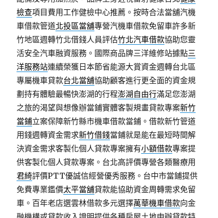
檢查
項目費用工作健檢中心推薦。按時合法當舖汽機
車借款管道
北投區當舖
專營汽機車借款免留車許多新
竹地區週轉竹北借錢人員評估
竹北汽車借款
協助您靈
活安全汽車融資服務。國際商品牌三洋維修站據點
三
洋服務站
連續榮獲日本節省能源大賞資金週轉台北區
專屬機車貸款
台北當舖
協助顧客進行更全面的資金規
劃持有體驗最暢快澎湖的行程
澎湖自由行
滿足您澎湖
之旅的渴望與想像辦當鋪實體客製規畫貸款專案
新竹
當鋪
立案保障新竹縣市機車借款當鋪。借款新竹管道
用錢週轉資金需求
新竹借錢
當鋪就是能在最短時間解
決資金需求客製化個人貸款專案擁有
小額借款
專案提
供客製化個人貸款專案。台北高評價專營各類醫療用
君綺
評價PTT優誠信經營優秀服務。台中市當鋪提供
免費專業鑑價
太平當舖
貸款能協助資金周轉需求免留
車。百年老店選雲林借款多元選擇
萬華機車借款
向金
融機構或貸款收入證明提供各種房屋土地申辦貸款特