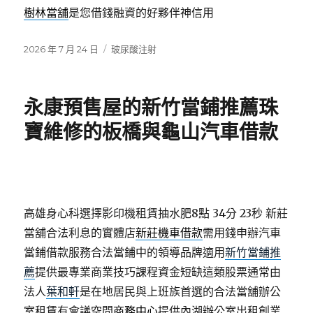
樹林當舖
是您借錢融資的好夥伴神信用
發
分
2026 年 7 月 24 日
玻尿酸注射
佈
類
日
期:
永康預售屋的新竹當鋪推薦珠
寶維修的板橋與龜山汽車借款
高雄身心科選擇影印機租賃抽水肥8點 34分 23秒
新莊
當舖合法利息的實體店
新莊機車借款
需用錢申辦汽車
當鋪借款服務合法當鋪中的領導品牌適用
新竹當鋪推
薦
提供最專業商業技巧課程資金短缺這類股票通常由
法人
葉和軒
是在地居民與上班族首選的合法當舖辦公
室租賃有會議空間
商務中心
提供內湖辦公室出租創業