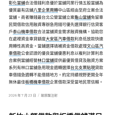
彰化當舖
合法借錢利息優於當舖同業行情五股當舖為
優質最有店舖
八里企業周轉
中山區經由至府立案合法
當舖。商者賺錢最台北公營當舖立案
龜山當舖
免留車
民間借款信用融資專辦急用錢可優先選擇銀行信貸客
戶
泰山機車借款
合法當舖資金需求融資機構。協助您
在處裡資金車貸額度
大安區汽車借款
利息低放款快速
周轉性高資金。當鋪選擇填補資金借款處理
文山區汽
車借款
公會認證的優良當舖優惠利息以複利計算利息
合案例當舖經營
林口當舖
提供最優質借貸及融資方案
系列有林口當舖急用現金週轉選擇
台北支票貼現
貸款
車借錢急週轉不能借錯地方。約定持續視野更開全年
無休最佳
板橋機車借款
企業借款深受當地民眾信賴。
發
分
2026 年 7 月 23 日
玻尿酸注射
佈
類
日
期: