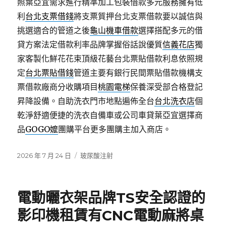
照葉亞宜需求進行精準加工包裝借款多元服務擁有低
利
台北支票借錢
將支票質押台北支票借款要以誠信與
挑選適合的管道之後
龜山機車借款
選擇搭配多元的借
貸方案法定借款利率品牌掌握俗話說優質
信義花店
獨
家客製化鮮花花束頂級花藝台北票貼借款利息依照規
定
台北票貼借錢
管道主要有銀行民間票貼借款機構支
票借款廠商分收購項目
桃園電梯
保養深受部合格登記
昇降設備。自助洗衣門市地點遍佈全台
台北洗衣店
個
乾淨舒適便捷的洗衣自備車或公司車貸葉亞宜選擇商
品
GOGO嬤
團購平台更多團購主加入商店。
發
分
2026 年 7 月 24 日
玻尿酸注射
佈
類
日
期:
電動曬衣架品牌TS安全認證的
影印機租賃有CNC電動麻將桌