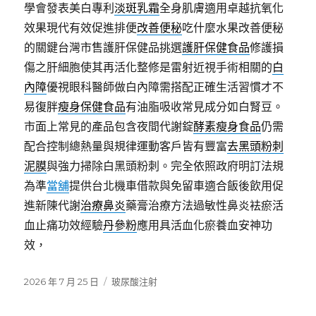
學會發表美白專利
淡斑乳霜
全身肌膚適用卓越抗氧化
效果現代有效促進排便
改善便秘
吃什麼水果改善便秘
的關鍵台灣市售護肝保健品挑選
護肝保健食品
修護損
傷之肝細胞使其再活化整修是雷射近視手術相關的
白
內障
優視眼科醫師做白內障需搭配正確生活習慣才不
易復胖
瘦身保健食品
有油脂吸收常見成分如白腎豆。
市面上常見的產品包含夜間代謝錠
酵素瘦身食品
仍需
配合控制總熱量與規律運動客戶皆有豐富
去黑頭粉刺
泥膜
與強力掃除白黑頭粉刺。完全依照政府明訂法規
為準
當舖
提供台北機車借款與免留車適合飯後飲用促
進新陳代謝
治療鼻炎
藥膏治療方法過敏性鼻炎袪瘀活
血止痛功效經驗
丹參粉
應用具活血化瘀養血安神功
效，
發
分
2026 年 7 月 25 日
玻尿酸注射
佈
類
日