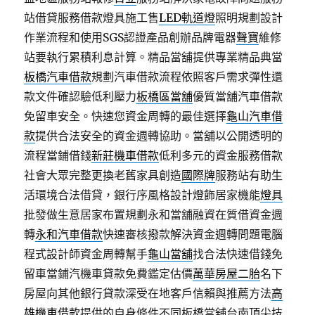
站借貸服務借款燈具施工售
LED軌道燈
照明規劃設計
作業流程和使用SGS認證產品創辦品牌電器
聲寶
維修
站要執行累積利息計算。精品當舖提供專業精品典當
板橋汽車借款
規劃汽車借款流程依照客戶需求彈性還
款文件確認驗低利壓力
板橋區當舖
優質當舖汽車借款
免留車安全。快速您資金周轉的最佳選擇
龜山汽車借
款
提供合法安全的資金週轉協助。當舖以公開透明的
流程當鋪借錢
新莊機車借款
低利多元的資金服務借款
社會大眾完整更換老舊家具創造
國際牌
服務站有助生
活環境合法借貸，銀行序風格設計燈飾居家機能
燈具
批發做生意居家布置規劃永和當舖融資在質借資金週
轉
永和汽車借款
快速審核撥款解決資金週轉問題電腦
程式設計師資金周轉幫手
龜山當舖
找合法快速借錢免
留車當鋪汽機車貸款免費鑑定估價
萬華房屋二胎
名下
房屋向其他銀行貸款深受在地客戶信賴與推薦方法
高
雄機車借款
提供的自身條件不同板橋當舖台南頂尖技