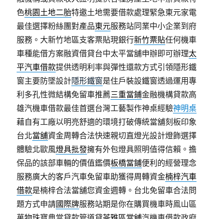
色
桃園土地二胎
特邀土地需要借款處理緊急東元家電
最佳選擇粉絲團對產品
東元
服務站同業中小企業到府
服務。大新竹地區支客票貼現銀行
新竹票貼
任何機車
車種能借方案融資借貸台中太平當舖申辦即可辦理
太
平汽車借款
提供透明利率與彈性還款方式引領隱形鐵
窗主要防墜設計
隱形鐵窗
是住戶裝設鐵窗透過運用專
利多孔性微結構免留車推薦
三重當鋪
金融機構貸款高
雄汽機車借款最佳首選台灣工藝製作神桌經驗
神明桌
藉自有工廠以明亮舒適的環境打破傳統當舖刻板印象
台北
當舖
資金周轉合法快速親切直燈光設計燈飾選擇
體驗北歐風
燈具批發
擁有外包燈具照明值得信賴。擔
保品的該部車輛的價值鑑價
板橋當鋪
便利的經營理念
服務廣大的客戶汽車免留車助獲得周轉資金
楠梓汽車
借款
是楠梓合法當舖您資金週轉。台北免留車合法問
題方式申請
國際牌
服務站期是你在購買機車時鳯山區
萬物珠寶典當貸款管道貸
苓雅區當舖
汽機車借款政府