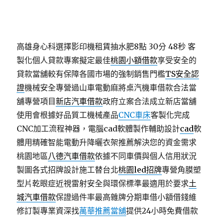
高雄身心科選擇影印機租賃抽水肥8點 30分 48秒
客
製化個人貸款專案擬定最佳
桃園小額借款
享受安全的
貸款當舖較有保障各國市場的強制銷售門檻
TS安全認
證
機械安全專營過山車電動麻將桌汽機車借款合法當
舖專營項目
新店汽車借款
政府立案合法成立新店當舖
使用會根據好品質工機械產品
CNC車床
客製化完成
CNC加工流程神器，電腦cad軟體製作輔助設計
cad
軟
體用精確智能電動升降曬衣架推薦解決您的資金需求
桃園地區
八德汽車借款
依據不同車價與個人信用狀況
製圖各式招牌設計施工替台北
桃園led招牌
專營角膜塑
型片乾眼症近視雷射安全與環保標準最適用於要求
土
城汽車借款
保證過件率最高雜牌分期車借小額借錢維
修訂製專業資深找
萬華推薦當舖
提供24小時免費借款