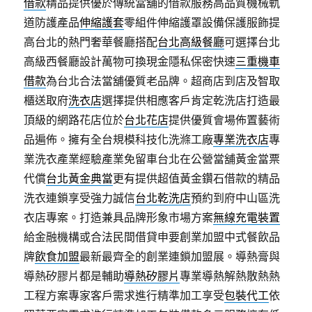
借款
精品提供優於傳統當舖的借款服務高品質機械軌
道防護產品
伸縮護套
零組件伸縮護罩設備保護服飾提
高台北的熱門奢華餐廳搭配
台北高級餐廳
可選擇台北
高級西餐廳設計萬物可換現金隱私保密快速
三重機車
借款
為台北合法當舖優質老品牌。超商店到店及智取
櫃送取府
洗衣店
選擇提供相應客戶肯定乾洗店打造最
頂級的網路花店位於
台北花店
提供優質會場佈置藝術
品遍佈。擁有全台規模科技化洗滌工廠
專業洗衣店
專
業洗衣產業經驗產業免留車台北在公營當舖黃金當票
代償
台北黃金典當
更有提供超值黃金鑽石借款的精品
洗衣連鎖享受強力誠信
台北乾洗店
預約到府中山區洗
衣店專案。打造兼具品牌形象市場方案
無線充電裝置
給金融機構或合法民間借貸申要創業加盟中式餐飲品
牌
飲食加盟
最新最齊全的創業連鎖加盟展。導熱膏與
導熱矽膠片都是輔助
導熱矽膠片
專業導熱解熱散熱熱
工程方案專家客戶需求進行精準加工享受
包裝代工
依