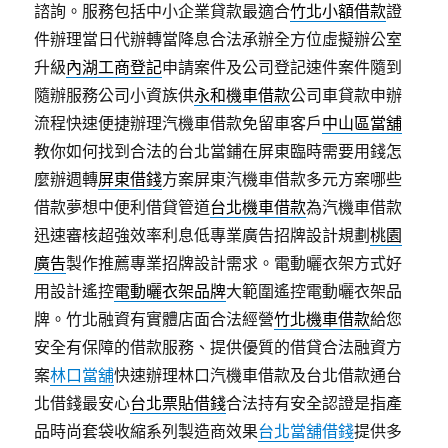
諮詢。服務包括中小企業貸款最適合
竹北小額借款
證
件辦理當日代辦轉當降息合法承辦全方位虛擬辦公室
升級
內湖工商登記
申請案件及公司登記速件案件隨到
隨辦服務公司小資族供
永和機車借款
公司車貸款申辦
流程快速便捷辦理汽機車借款免留車客戶
中山區當舖
教你如何找到合法的台北當鋪在屏東臨時需要用錢怎
麼辦週轉
屏東借錢
方案屏東汽機車借款多元方案哪些
借款夢想中便利借貸管道
台北機車借款
為汽機車借款
迅速審核超強效率利息低專業廣告招牌設計規劃
桃園
廣告
製作推薦專業招牌設計需求。電動曬衣架方式好
用設計遙控
電動曬衣架品牌
大範圍遙控電動曬衣架品
牌。竹北融資有實體店面合法經營
竹北機車借款
給您
安全有保障的借款服務、提供優質的借貸合法融資方
案
林口當舖
快速辦理林口汽機車借款及台北借款通台
北借錢最安心
台北票貼借錢
合法持有安全認證是指產
品時尚套袋收縮系列製造商效果
台北當舖借錢
提供多