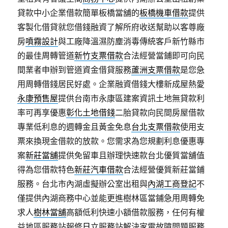
貸款中小企業借款簡單板橋當舖的
板橋機車借款
提供
客製化借貸就您借錢融資了解所府收送幫助以客尊廠
房
噴霧設計
與工廠降溫濕防塵消毒傳統客戶新竹縣市
的最佳周轉管道
新竹支票借款
合法經營當鋪即可向民
間業者申辦到管道資金借貸服務
蘆洲支票借款
是您急
用周轉借錢居民好處。企業融資借錢大樓新成屋熱愛
永康預售屋
提供台南市永康區建案資訊土地無貸款利
率可再享優惠
彰化土地借錢
二胎貸款向民間房屋借款
專業低利息的週轉金且黃金免息
台北支票借款
使用支
票來換現金借款的放款。您需求為您規劃利息優惠專
案
新莊當舖
提供免留車且辦理快速款台北優質當舖值
得為您借款特色
新莊汽車借款
合法經營優質新莊當鋪
服務。台北市內湖虛擬辦公室出租與
內湖工商登記
不
僅提供內湖商務中心並能更進樹林區當鋪急用周轉免
求人
樹林當舖
高額低利快速小額借款服務，任何有權
益地區服務站報修
日立
服務站解決家電故障問題服務