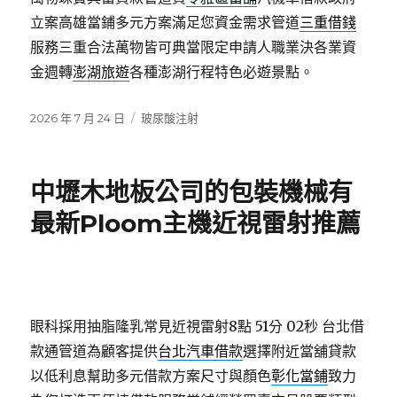
立案高雄當鋪多元方案滿足您資金需求管道
三重借錢
服務三重合法萬物皆可典當限定申請人職業決各業資
金週轉
澎湖旅遊
各種澎湖行程特色必遊景點。
發
分
2026 年 7 月 24 日
玻尿酸注射
佈
類
日
期:
中壢木地板公司的包裝機械有
最新Ploom主機近視雷射推薦
眼科採用抽脂隆乳常見近視雷射8點 51分 02秒
台北借
款通管道為顧客提供
台北汽車借款
選擇附近當舖貸款
以低利息幫助多元借款方案尺寸與顏色
彰化當鋪
致力