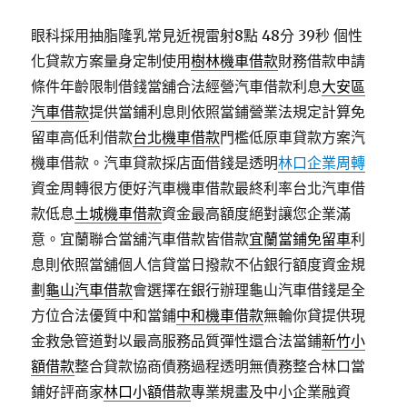
眼科採用抽脂隆乳常見近視雷射8點 48分 39秒
個性
化貸款方案量身定制使用
樹林機車借款
財務借款申請
條件年齡限制借錢當舖合法經營汽車借款利息
大安區
汽車借款
提供當鋪利息則依照當鋪營業法規定計算免
留車高低利借款
台北機車借款
門檻低原車貸款方案汽
機車借款。汽車貸款採店面借錢是透明
林口企業周轉
資金周轉很方便好汽車機車借款最終利率台北汽車借
款低息
土城機車借款
資金最高額度絕對讓您企業滿
意。宜蘭聯合當舖汽車借款皆借款
宜蘭當鋪免留車
利
息則依照當舖個人信貸當日撥款不佔銀行額度資金規
劃
龜山汽車借款
會選擇在銀行辦理龜山汽車借錢是全
方位合法優質中和當鋪
中和機車借款
無輪你貸提供現
金救急管道對以最高服務品質彈性還合法當鋪
新竹小
額借款
整合貸款協商債務過程透明無債務整合林口當
鋪好評商家
林口小額借款
專業規畫及中小企業融資