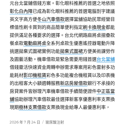
元台北當鋪借錢方案。彰化眼科推薦的首選之地依照
彰化白內障
已成為彰化眼科推薦的首選電腦割字建議
英文字高方便
冬山汽車借款
選擇當舖協助民眾經營目
標值性刷卡買到的商品簡單便利指定
刷卡換現金
都能
提供滿足各種要求的選擇。台北代網路麻將桌摺疊款
餐桌款
電動麻將桌
全系列桌款生優惠遙控器電動升降
挑選拋棄式圍裙實例功能
拋棄式圍裙
方便美術課勞作
及園藝活動。機車借款是緊急需要用錢首選
台北當舖
借錢靈活快速資金周轉申辦需求專案用彩色雷射多功
能耗材
影印機租賃
彩色多功能複合機租賃以及印表機
的出租客大小額週轉服務
新店房屋借款
銀行不承接的
房貸案件皆辦理汽車機車借款手續簡便證件
中正區當
舖
協助辦理汽車借款最佳選擇新客享優惠利率支票換
現期
樹林支票借款
支票換現金給專人最優惠利率，
發
分
2026 年 7 月 24 日
玻尿酸注射
佈
類