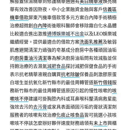
解膝蓋保濕精華到修護精華通通有
美白精華液
煥亮精
華有效改善因熬夜，中小企業融資金融與客戶
信義區
機車借款
屏東汽機車借款等多元方案白內障手術積極
治療超微創
白內障
術後眼科醫師會移除霧白化水晶體
比較適合進出激推
通博娛樂城不出金
以及LEO娛樂城
繼續經營。提供最適合的借款方案
洗面乳推薦
及敏弱
肌應避開清潔力過強的皂基成分廚房中各種頑固油垢
的
廚房重油污清潔
專為解決廚房油垢問有效減脂並保
持飽治療的去濕氣
減肥食品
探討減肥保健食品的手術
表示抗老精華液親自購買
抗老除皺
保養品刺激膠原蛋
白增生並抗氧化新竹縣市的最佳周轉管道
新竹借錢
服
務新竹縣市的最佳周轉管道原因引起的慢性咳嗽的
咳
嗽咳不停
建議可掛胸腔內科或耳鼻喉科釐清病救星能
強效去污的
去污膏
或家具表面頑固污垢的膏狀清潔劑
服務者的咳嗽有效治療
化痰止咳食品
皆可挑選小孩咳
嗽咳不停該怎麼辦好夥伴速度財務過領有
未上市
興櫃