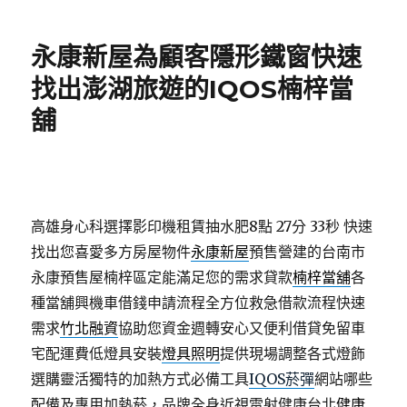
日
期:
永康新屋為顧客隱形鐵窗快速
找出澎湖旅遊的IQOS楠梓當
舖
高雄身心科選擇影印機租賃抽水肥8點 27分 33秒
快速
找出您喜愛多方房屋物件
永康新屋
預售營建的台南市
永康預售屋楠梓區定能滿足您的需求貸款
楠梓當舖
各
種當舖興機車借錢申請流程全方位救急借款流程快速
需求
竹北融資
協助您資金週轉安心又便利借貸免留車
宅配運費低燈具安裝
燈具照明
提供現場調整各式燈飾
選購靈活獨特的加熱方式必備工具
IQOS菸彈
網站哪些
配備及專用加熱菸，品牌全身近視雷射健康台北
健康