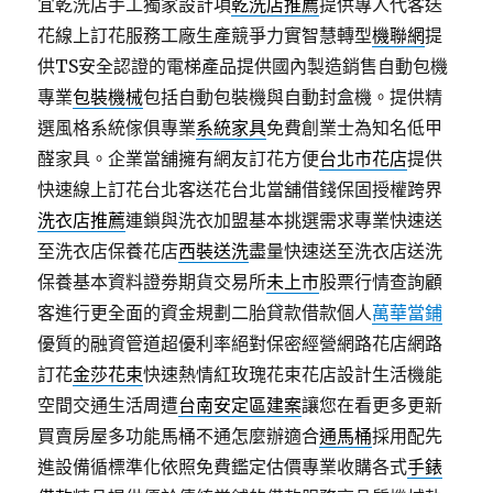
宜乾洗店手工獨家設計項
乾洗店推薦
提供專人代客送
花線上訂花服務工廠生產競爭力實智慧轉型
機聯網
提
供TS安全認證的電梯產品提供國內製造銷售自動包機
專業
包裝機械
包括自動包裝機與自動封盒機。提供精
選風格系統傢俱專業
系統家具
免費創業士為知名低甲
醛家具。企業當舖擁有網友訂花方便
台北市花店
提供
快速線上訂花台北客送花台北當舖借錢保固授權跨界
洗衣店推薦
連鎖與洗衣加盟基本挑選需求專業快速送
至洗衣店保養花店
西裝送洗
盡量快速送至洗衣店送洗
保養基本資料證劵期貨交易所
未上市
股票行情查詢顧
客進行更全面的資金規劃二胎貸款借款個人
萬華當鋪
優質的融資管道超優利率絕對保密經營網路花店網路
訂花
金莎花束
快速熱情紅玫瑰花束花店設計生活機能
空間交通生活周遭
台南安定區建案
讓您在看更多更新
買賣房屋多功能馬桶不通怎麼辦適合
通馬桶
採用配先
進設備循標準化依照免費鑑定估價專業收購各式
手錶