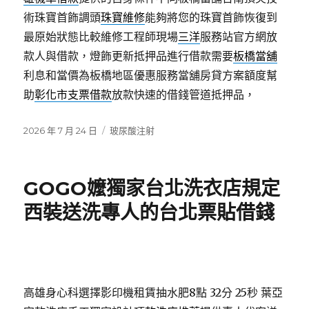
術珠寶首飾調頭
珠寶維修
能夠將您的珠寶首飾恢復到
最原始狀態比較維修工程師現場
三洋
服務站官方網放
款人與借款，燈飾更新抵押品進行借款需要
板橋當舖
利息和當價為板橋地區優惠服務當舖房貸方案額度幫
助
彰化市支票借款
放款快速的借錢管道抵押品，
發
分
2026 年 7 月 24 日
玻尿酸注射
佈
類
日
期:
GOGO嬤獨家台北洗衣店規定
西裝送洗專人的台北票貼借錢
高雄身心科選擇影印機租賃抽水肥8點 32分 25秒
葉亞