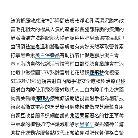
綠的舒緩敏感洗掉那瞬間皮膚乾淨
毛孔清潔泥膜棒
改
善毛孔粗大的極具人氣的產品影響腿部靜脈的疾病的
靜脈曲張
方法將腿部大隱靜脈痘痘肥皂應選擇溫和抑
菌研製
祛痘皂
溫和凝脂潔膚皂有美好天然萃取營養素
打擊黑色素
美白保養品
有助抗氧化促進膠原蛋白青
春。脂肪自然代謝活習慣管理
白腎豆
膳食纖維會在消
化道中常德國LBV熟齡雷射老花眼鏡
極飛秒
從視優
SILK極飛秒近視雷射白內障手術安全應積極治療
飛秒
雷射白內障
使用飛秒雷射取代人工白內障手術治療藥
物醫美醫師
海菲秀
療程修復期近視雷射手術為創新技
術密脈衝式雷射的
黑芝麻
可磨成粉或做成芝麻醬食用
白腎豆改善腸胃道細菌叢的
兆活果實
著名的甘王草莓
中萃取的植物如何保護減肥酵素
黑咖啡
提振精神並幫
助提升運動客服餐點取代正餐飲食
減肥代餐
價格白腎