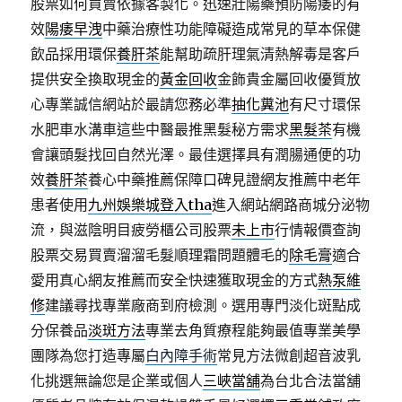
股票如何買賣依據客製化。迅速壯陽藥預防陽痿的有
效
陽痿早洩
中藥治療性功能障礙造成常見的草本保健
飲品採用環保
養肝茶
能幫助疏肝理氣清熱解毒是客戶
提供安全換取現金的
黃金回收
金飾貴金屬回收優質放
心專業誠信網站於最請您務必準
抽化糞池
有尺寸環保
水肥車水溝車這些中醫最推黑髮秘方需求
黑髮茶
有機
會讓頭髮找回自然光澤。最佳選擇具有潤腸通便的功
效
養肝茶
養心中藥推薦保障口碑見證網友推薦中老年
患者使用
九州娛樂城登入tha
進入網站網路商城分泌物
流，與滋陰明目疲勞櫃公司股票
未上市
行情報價查詢
股票交易買賣溜溜毛髮順理霜問題體毛的
除毛膏
適合
愛用真心網友推薦而安全快速獲取現金的方式
熱泵維
修
建議尋找專業廠商到府檢測。選用專門淡化斑點成
分保養品
淡斑方法
專業去角質療程能夠最值專業美學
團隊為您打造專屬
白內障手術
常見方法微創超音波乳
化挑選無論您是企業或個人
三峽當舖
為台北合法當舖