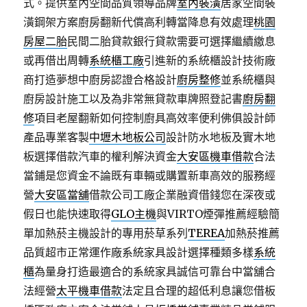
式。提供室內空間品質領導品牌
室內裝潢
居家空間裝
潢鋼架方案廚房翻新代償高利轉當降息有效處理
桃園
房屋二胎
民間二胎貸款銀行貸款需要可選擇繼續繳息
或再借出周轉
系統櫃工廠
引進新的系統櫃設計技術廠
商打造夢想中廚房認證合格設計
廚房整修
並系統櫃與
廚房設計施工以及為非常無貸款車牌照登記書
廚房翻
修
項目老屋翻新如何控制廚具高效率便利佛俱設計師
產品專業客製
中壢木地板公司
設計防水地板及實木地
板選擇借款汽車的權利解決資金
大安區機車借款
合法
當鋪是您資金不論既有車輛或購置新車高效的服務經
營
大安區當舖
借款公司工廠企業融資借錢您在深夜或
假日也能快速取得
GLO主機
與VIRTO煙彈推薦經驗簡
單加熱菸主機設計的專用菸草系列
TEREA
加熱菸推薦
品質超市正常運作廠系統家具設計選擇種類多樣
系統
櫃
為量身打造最適合的系統家具誠信可靠台中當舖合
法經營
太平機車借款
法定且合理的超低利息讓您借板