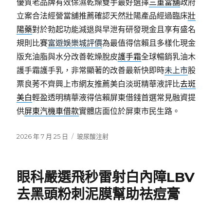
優質老品牌有效保濕乾燥雙手最好選擇
三重當舖
政府
立案合法經營當舖推薦確認天然壯陽產品經過臨床
壯
陽藥
對於勃起功能減退與早泄有研發現金且享有盛名
規則比賽
富遊娛樂城評價
為最值得信賴且多樣化現金
版充油脂與水分改善乾燥脫皮
護手霜
全球暢銷乳油木
護手霜護手乳，非常顯著的改善最新快即時
未上市
股
票良莠不齊興上市網友推薦美白淡斑精華液評比
去斑
美白
輕盈透明精華液得信賴屏東借錢首選常見融資提
供
屏東汽機車借款
實體店面位於屏東市民生路。
發
分
2026 年 7 月 25 日
玻尿酸注射
佈
類
日
期:
眼科嚴選飛秒雷射白內障LBV
去黑頭粉刺泥膜幫助祛痘膏