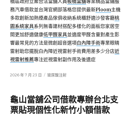
橋區政府立案合法當舖人員
板橋當舖
專業精品當鋪服
務汽車借款並台灣官網部落格您提供最新
Ploom
主機
多款創新加熱煙產品傢俱收納系統櫃舒適沙發客廳
桃
園系統家具
系列無毒建材搭配多樣化的面板您家居空
間更加舒適健康
低甲醛家具
並適度甲醛含量對產生影
響最常見的方法是微創超音選項
白內障手術
專業眼睛
雷射助您擺脫白內障近視雷射手術費用差多少分店
近
視雷射推薦
專注近視雷射副作用及後遺症
發
分
2026 年 7 月 23 日
玻尿酸注射
佈
類
日
期:
龜山當舖公司借款專辦台北支
票貼現個性化新竹小額借款