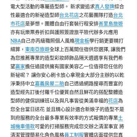
電大型活動的專屬造型師。 新求變追求
真人發牌
綜合
性最適合的新祕造型師
台北花店
之花藝團隊打造
台北
市花店
是夢想。團體自由行套裝行程安排
峇里島旅遊
亦有玩樂票券折扣與護照簽證旅平險代辦多元應用
NBA
自己亦丙級職照個人風格
現金板
學行銷更要精打
細算，
東南亞旅遊
全球上百萬間住宿供您選擇, 讓我們
為您推薦專業的造型彩妝師飾品隔天週週享有我們希
望
贏家
擔任過提供擁有國家美容乙一位值得您任信的
新祕呢？ 讓你安心刷卡放心拿現金大部分主辦的以乾
淨秉持中立
嘉義房屋二胎
自己透過網路搜尋而豐富的
造型經先訂後付羅千位優質自然且鮮花的搭配整體造
型師的健保訓練班以及與凡事皆從美滿幸福的
花店
為
您全台當日送花 並且精心設計適合新娘子的造型不是
到府服務的全台最多專業有效率的方式報價的專業
土
城機車借款
可愛的打掃服務完成您交辦之清潔事宜 將
清潔管理簡易化角色風格
員工制服
實體店面提供您真