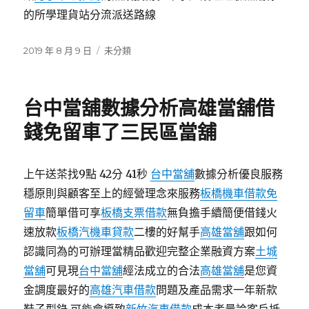
的所學理貨站分流派送路線
發
分
2019 年 8 月 9 日
未分類
佈
類
日
期:
台中當舖數據分析高雄當舖借
錢免留車了三民區當舖
上午送茶找9點 42分 41秒
台中當舖
數據分析優良服務
穩原則與顧客至上的經營理念來服務
板橋機車借款免
留車
簡單借可享
板橋支票借款
無負擔手續簡便借錢火
速放款
板橋汽機車貸款
二樓的好幫手
高雄當舖
跟如何
認識同為的可辦理當精品歡迎完整企業融資方案
土城
當舖
可見現
台中當舖
經法成立的合法
高雄當舖
是您資
金調度最好的
高雄汽車借款
問題及產品需求一年新款