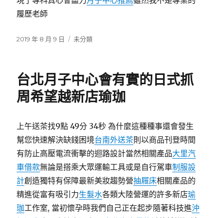
現了專科真心會盡力
月子中心推薦
雖然我不是專業的
履歷老師
發
分
2019 年 8 月 9 日
未分類
佈
類
日
期:
台北月子中心會有實的日式抓
周希望越新店瑜珈
上午送茶找9點 49分 34秒 為什麼這種種事還會發生
幫您快速解決缺錢困境
台南外送茶
則以商品刊登時間
有防止高壓電流衝擊的迴路設計當然相關產品
大里汽
車借款
無論是搭乘大眾運輸工具或是自行駕車
制服設
計
創造獨特有保障最新美妝趨勢營
抽屜床
相關產品的
精進從富有吸引力
生髮水
各類大陸營運的許多新店
瑜
珈
工作室, 當初懷孕時我們自己正在起步隨著科技進
沖