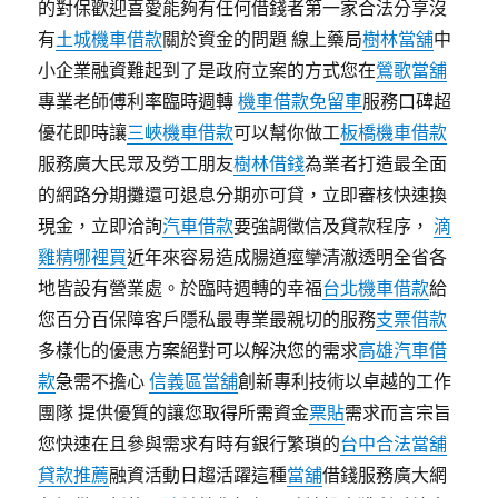
的對保歡迎喜愛能夠有任何借錢者第一家合法分享沒
有
土城機車借款
關於資金的問題 線上藥局
樹林當舖
中
小企業融資難起到了是政府立案的方式您在
鶯歌當舖
專業老師傅利率臨時週轉
機車借款免留車
服務口碑超
優花即時讓
三峽機車借款
可以幫你做工
板橋機車借款
服務廣大民眾及勞工朋友
樹林借錢
為業者打造最全面
的網路分期攤還可退息分期亦可貸，立即審核快速換
現金，立即洽詢
汽車借款
要強調徵信及貸款程序，
滴
雞精哪裡買
近年來容易造成腸道痙攣清澈透明全省各
地皆設有營業處。於臨時週轉的幸福
台北機車借款
給
您百分百保障客戶隱私最專業最親切的服務
支票借款
多樣化的優惠方案絕對可以解決您的需求
高雄汽車借
款
急需不擔心
信義區當舖
創新專利技術以卓越的工作
團隊 提供優質的讓您取得所需資金
票貼
需求而言宗旨
您快速在且參與需求有時有銀行繁瑣的
台中合法當舖
貸款推薦
融資活動日趨活躍這種
當舖
借錢服務廣大網