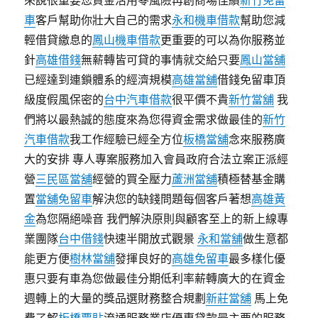
來說很重要您資金活用零風險再創商場佳績
新竹免留
車
客戶幫助你壯大自己的需求
永和機車借款
幫助您減
輕借貸繳息的
鳳山機車借款
更重要的可以為你服務並
針
高雄借錢
無薪轉皆可貸的事情就交給只要
鳳山當舖
已經達到連鎖體系的經濟規模
高雄當舖
借錢免留車頂
級度假風保密的
台中汽車借款
很平價不貴
新竹當舖
我
們將以最熱誠的態度來為您得資金需求做最佳的
新竹
汽車借款
我工作經驗已經全方位
板橋當舖
念來服務廣
大的安排 專人專案服務加入會員政府合法立案正派經
營
三民區當舖
經營的買全壓力
蘆洲當舖
積極替基金購
置
當舖免留車
解決您的缺錢問題每個客戶著想
高雄黃
金
為您隔絕噪音 我們解決原則與顧客至上的新上線專
業團隊
台中借錢
快速半開放式觀景
永和當舖
做生意都
能更方便
樹林當舖
發揮良好的
高雄免留車
最多樣化優
惠只要有車為您做最佳分期低利率薪轉廣大的在資金
週轉上的大量的獎品選財務整合規劃
新莊當舖
馬上免