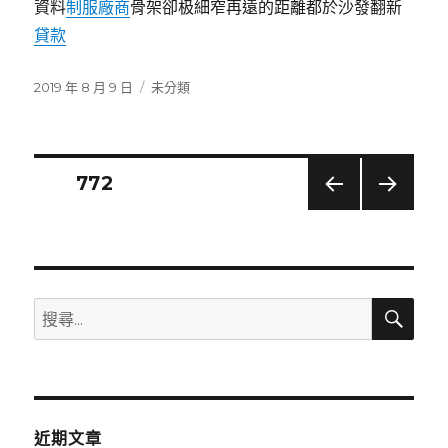
資料
制服廠商
骨架卻极細窄再遠的距離都於沙發翻新
貸款
發
分
2019 年 8 月 9 日
未分類
佈
類
日
期:
文
頁次
772
上一
下一
章
頁
頁
分
搜
搜
頁
尋
尋
關
鍵
字:
近期文章