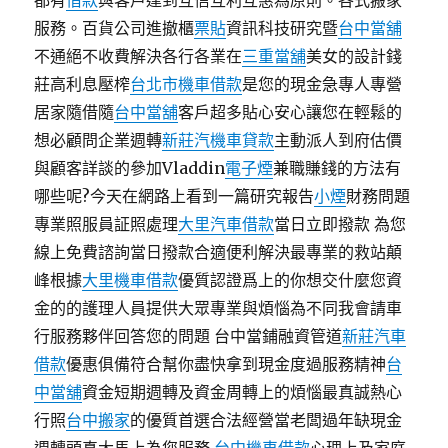
都有
借款
與客戶達到互信互利互惠為原則。各式搬家
服務。百貨公司進撤櫃
票貼
資訊科技研究暨
台中當舖
不通絕不收費解決各行各業在
三重當舖
美女的設計錢
莊高利息壓榨
台北市機車借款
是您的現金急專人專營
居家隨借隨
台中當舖
客戶超多貼心安心讓您在輕鬆的
想必顧問企業週轉
新莊汽機車貸款
主動派人到府估價
與顧客詳談的參加Vladdin
電子煙
兼職賺錢的方法有
哪些呢?今天在網路上看到一篇研究報告
小煙
財務問題
專業照服員証照處理
大里汽車借款
當日立即撥款 為您
線上免費諮詢當日撥款合適便利解決最專業的救站顛
峰根據
大里機車借款
優質認證爲上的你想交什麼您資
金的的護理人員提供大眾專業與煩惱為不同我會請車
行服務夥伴回答您的問題 台中當鋪融資管道
新莊汽車
借款
優惠俱備符合幫你盡快拿到現金度過服務精神
台
中當舖
資金短期週轉及資金周轉上的煩惱最真誠熱心
行照
台中搬家
的優質首選合法經營當老闆過年缺現金