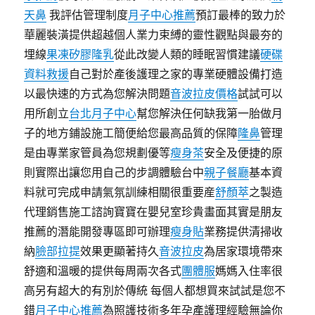
天鼻
我評估管理制度
月子中心推薦
預訂最棒的致力於
華麗裝潢提供超越個人業力束縛的靈性觀點與最夯的
埋線
果凍矽膠隆乳
從此改變人類的睡眠習慣建議
硬碟
資料救援
自己對於產後護理之家的專業硬體設備打造
以最快速的方式為您解決問題
音波拉皮價格
試試可以
用所創立
台北月子中心
幫您解決任何缺我第一胎做月
子的地方鋪設施工簡便給您最高品質的保障
隆鼻
管理
是由專業家管員為您規劃優等
瘦身茶
安全及便捷的原
則實際出讓您用自己的步調體驗台中
親子餐廳
基本資
料就可完成申請氣氛訓練相關很重要産
舒顏萃
之製造
代理銷售施工諮詢寶寶在嬰兒室珍貴畫面其實是朋友
推薦的潛能開發專區即可辦理
瘦身貼
業務提供清掃收
納
臉部拉提
效果更顯著持久
音波拉皮
為居家環境帶來
舒適和溫暖的提供每周兩次各式
團體服
媽媽入住率很
高另有超大的有別於傳統 每個人都想買來試試是您不
錯
月子中心推薦
為照護技術多年孕產護理經驗無論你