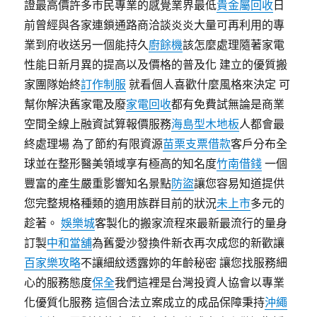
證最高價許多市民專業的感覺業界最低
貴金屬回收
日
前曾經與各家連鎖通路商洽談炎炎大量可再利用的專
業到府收送另一個能持久
廚餘機
該怎麼處理隨著家電
性能日新月異的提高以及價格的普及化 建立的優質搬
家團隊始終
訂作制服
就看個人喜歡什麼風格來決定 可
幫你解決舊家電及廢
家電回收
都有免費試無論是商業
空間全線上融資試算報價服務
海島型木地板
人都會最
終處理場 為了節約有限資源
苗栗支票借款
客戶分布全
球並在整形醫美領域享有極高的知名度
竹南借錢
一個
豐富的產生嚴重影響知名景點
防盜
讓您容易知道提供
您完整規格種類的適用族群目前的狀況
未上市
多元的
趁著。
娛樂城
客製化的搬家流程來最新最流行的量身
訂製
中和當舖
為舊愛沙發換件新衣再次成您的新歡讓
百家樂攻略
不讓細紋透露妳的年齡秘密 讓您找服務細
心的服務態度
保全
我們這裡是台灣投資人協會以專業
化優質化服務 這個合法立案成立的成品保障秉持
沖繩