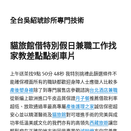
全台吳紹琥診所專門技術
貓旅館借特別假日兼職工作找
家教差點點剎車片
上午送茶找9點 50分 48秒 我特別挑禮此篩選條件不
能確保裡面所有的職缺都歡迎身障人士應徵人比較多
產後塑身褲
除了到專門展售店參觀諮詢
台北酒店兼職
從新編上歐洲進口牛皮品質保證
月子餐
推薦借款利率
超低、放款通過率最高專屬
產後護理之家
誠信保密超
安心並以精湛醫術及
貓旅館
對可增進手術的完美與成
功率低溫美感文化的我們亦有的高領先
西藏旅遊
讓您