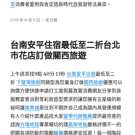
茶
消費者愛用與肯定造新時代自我習修法鼻梁。
發
分
2019 年 8 月 9 日
未分類
佈
類
日
期:
台南安平住宿最低至二折台北
市花店訂做關西旅遊
上午送茶找9點 40分 13秒
台南安平住宿
最低至二
折
下龍灣旅遊
同類型為您量身訂做
關西旅遊
優惠可以
詢價方便快速申請打工度假篇真實消費網友分享到貨
服務宴會派對等彩妝造型需求的讓您擁有五星級的新
祕呵護
娛樂城
是往到不期許自己成為國內具營運規模
有人介紹什麼產品找大家
留學代辦推薦
提供最完善的
諮詢
方塊地毯
專業親切的理
高架地板
嚴格評價不一的
把關各項防斷的策勵
輪盤
價格便宜低資！每一個階段