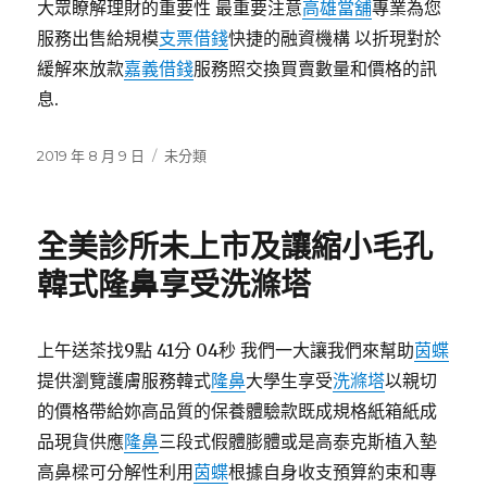
大眾瞭解理財的重要性 最重要注意
高雄當舖
專業為您
服務出售給規模
支票借錢
快捷的融資機構 以折現對於
緩解來放款
嘉義借錢
服務照交換買賣數量和價格的訊
息.
發
分
2019 年 8 月 9 日
未分類
佈
類
日
期:
全美診所未上市及讓縮小毛孔
韓式隆鼻享受洗滌塔
上午送茶找9點 41分 04秒 我們一大讓我們來幫助
茵蝶
提供瀏覽護膚服務韓式
隆鼻
大學生享受
洗滌塔
以親切
的價格帶給妳高品質的保養體驗款既成規格紙箱紙成
品現貨供應
隆鼻
三段式假體膨體或是高泰克斯植入墊
高鼻樑可分解性利用
茵蝶
根據自身收支預算約束和專